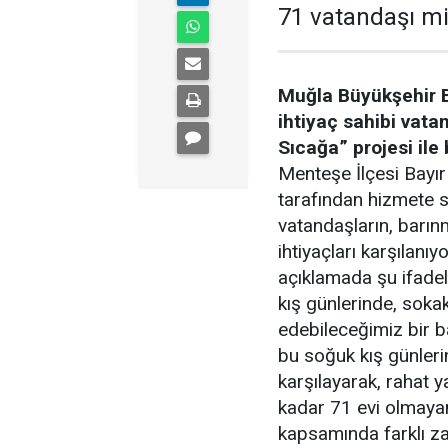
71 vatandaşı mis
Muğla Büyükşehir B
ihtiyaç sahibi vata
Sıcağa” projesi ile
Menteşe İlçesi Bayı
tarafından hizmete 
vatandaşların, barınm
ihtiyaçları karşılanıyo
açıklamada şu ifadele
kış günlerinde, soka
edebileceğimiz bir b
bu soğuk kış günlerin
karşılayarak, rahat 
kadar 71 evi olmaya
kapsamında farklı za