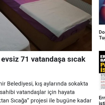
Do
Tu
 evsiz 71 vatandaşa sıcak
r Belediyesi, kış aylarında sokakta
 sahibi vatandaşlar için hayata
Er
ktan Sıcağa” projesi ile bugüne kadar
ist