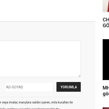
CHP MUĞLA İL BAŞK
GÖ
MH
gö
veya imalar, inançlara saldırı içeren, imla kuralları ile