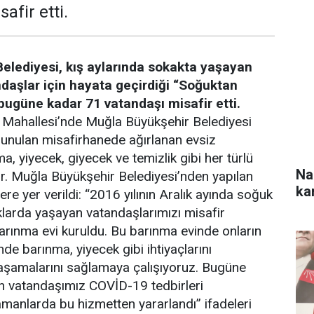
afir etti.
elediyesi, kış aylarında sokakta yaşayan
ndaşlar için hayata geçirdiği “Soğuktan
 bugüne kadar 71 vatandaşı misafir etti.
r Mahallesi’nde Muğla Büyükşehir Belediyesi
sunulan misafirhanede ağırlanan evsiz
a, yiyecek, giyecek ve temizlik gibi her türlü
Na
r.
Muğla Büyükşehir Belediyesi’nden yapılan
ka
re yer verildi: “2016 yılının Aralık ayında soğuk
klarda yaşayan vatandaşlarımızı misafir
arınma evi kuruldu. Bu barınma evinde onların
de barınma, yiyecek gibi ihtiyaçlarını
yaşamalarını sağlamaya çalışıyoruz. Bugüne
n vatandaşımız COVİD-19 tedbirleri
manlarda bu hizmetten yararlandı” ifadeleri