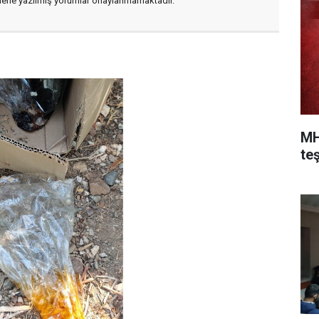
flerle yazılmış yorumlar onaylanmamaktadır.
MH
teş