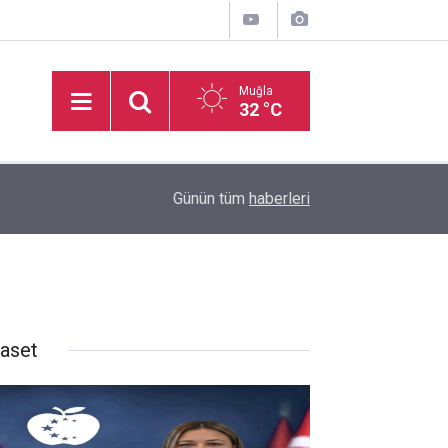
Muğla
32 °C
14:36
Pınaraltı Emekli Kafe hizmete açıldı
Günün tüm
haberleri
yaset