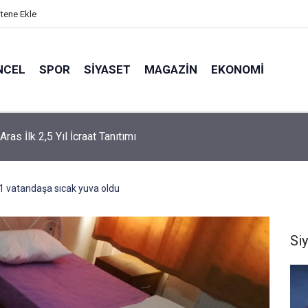
itene Ekle
NCEL
SPOR
SIYASET
MAGAZIN
EKONOMI
ras İlk 2,5 Yıl İcraat Tanıtımı
71 vatandaşa sıcak yuva oldu
Si