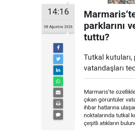
14:16
Marmaris’te
parklarını 
08 Ağustos 2026
tuttu?
Tutkal kutuları, 
vatandaşları ted
Marmaris’te özellikl
çıkan görüntüler vat
ihbar hatlarına ulaşa
noktalarında tutkal ku
çeşitli atıkların bul