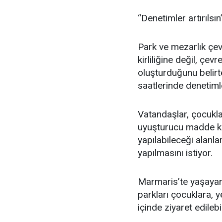
“Denetimler artırılsın
Park ve mezarlık çev
kirliliğine değil, çe
oluşturduğunu belirt
saatlerinde denetimle
Vatandaşlar, çocuklar
uyuşturucu madde kul
yapılabileceği alanl
yapılmasını istiyor.
Marmaris’te yaşayan 
parkları çocuklara, y
içinde ziyaret edilebi