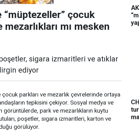
AK
 “müptezeller” çocuk
“m
ya
ve mezarlıkları mı mesken
poşetler, sigara izmaritleri ve atıklar
irgin ediyor
e çocuk parkları ve mezarlık çevrelerinde ortaya
CH
andaşların tepkisini çekiyor. Sosyal medya ve
tu
n görüntülerde, park ve mezarlıkların kuytu
ma
tuları, poşetler, sigara izmaritleri, karton ve
unduğu görülüyor.