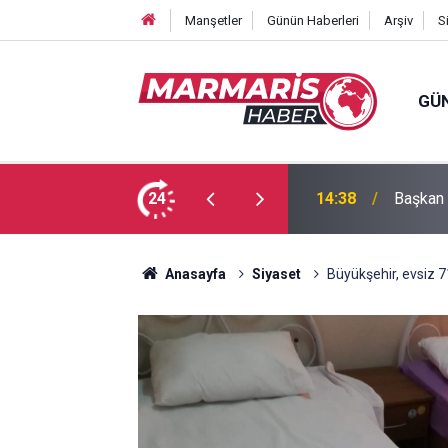
Manşetler
Günün Haberleri
Arşiv
S
GÜ
: 1'i çocuk 3 ölü
24
14:38
Başkan A
Anasayfa
Siyaset
Büyükşehir, evsiz 