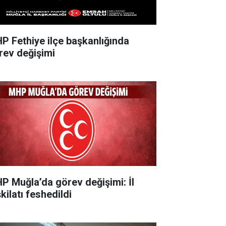
P Fethiye ilçe başkanlığında
rev değişimi
P Muğla’da görev değişimi: İl
kilatı feshedildi