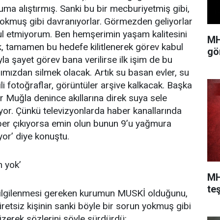
uma alıştırmış. Sanki bu bir mecburiyetmiş gibi,
yokmuş gibi davranıyorlar. Görmezden geliyorlar
l etmiyorum. Ben hemşerimin yaşam kalitesini
MH
, tamamen bu hedefe kilitlenerek görev kabul
gö
ıyla şayet görev bana verilirse ilk işim de bu
rımızdan silmek olacak. Artık su basan evler, su
gili fotoğraflar, görüntüler arşive kalkacak. Başka
r Muğla denince akıllarına direk suya sele
üyor. Çünkü televizyonlarda haber kanallarında
haber çıkıyorsa emin olun bunun 9’u yağmura
yor’ diye konuştu.
n yok’
MH
teş
 ilgilenmesi gereken kurumun MUSKİ olduğunu,
retsiz kişinin sanki böyle bir sorun yokmuş gibi
çizerek sözlerini şöyle sürdürdü: