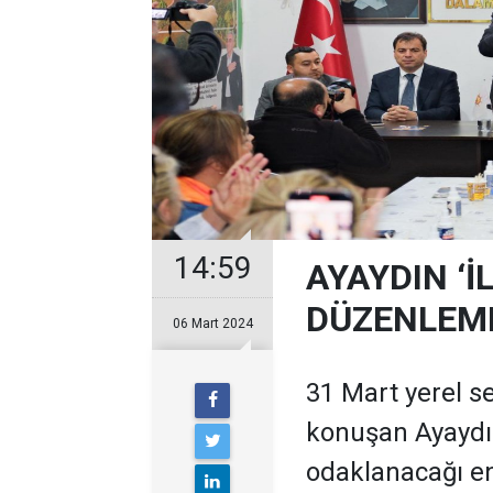
14:59
AYAYDIN ‘İ
DÜZENLEME
06 Mart 2024
31 Mart yerel s
konuşan Ayaydın,
odaklanacağı en