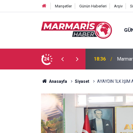
Manşetler
Günün Haberleri
Arşiv
S
GÜ
Bakan F
fa Pekpak son yolculuğuna uğurlandı
24
16:35
ayırmad
Anasayfa
Siyaset
AYAYDIN ‘İLK İŞİ