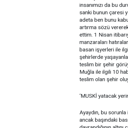
insanımızı da bu dur
sanki bunun çaresi 
adeta ben bunu kabu
artırma sözü vererek
ettim. 1 Nisan itibar
manzaraları hatırala
basan işyerleri ile il
şehirlerde yaşayanla
teslim bir şehir gör
Muğla ile ilgili 10 
teslim olan şehir olu
‘MUSKİ yatacak yeri
Ayaydın, bu sorunla
ancak başındaki basi
davrandığının altını 