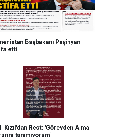
menistan Başbakanı Paşinyan
ifa etti
il Kızıl'dan Rest: 'Görevden Alma
rarını tanımıyorum'