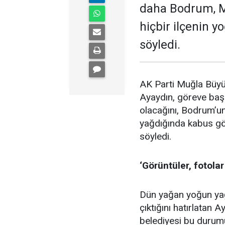
daha Bodrum, M
hiçbir ilçenin 
söyledi.
AK Parti Muğla Büyü
Ayaydın, göreve başl
olacağını, Bodrum’un
yağdığında kabus gö
söyledi.
‘Görüntüler, fotolar
Dün yağan yoğun yağı
çıktığını hatırlatan
belediyesi bu durum