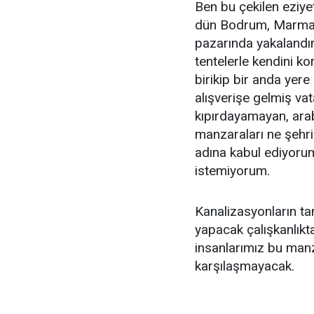
Ben bu çekilen eziye
dün Bodrum, Marmar
pazarında yakalandı
tentelerle kendini ko
birikip bir anda yer
alışverişe gelmiş vat
kıpırdayamayan, ara
manzaraları ne şehr
adına kabul ediyorum
istemiyorum.
Kanalizasyonların t
yapacak çalışkanlıkta
insanlarımız bu manz
karşılaşmayacak.