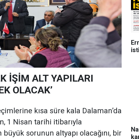
Er
ist
LK İŞİM ALT YAPILARI
K OLACAK’
eçimlerine kısa süre kala Dalaman’da
 1 Nisan tarihi itibarıyla
Na
 büyük sorunun altyapı olacağını, bir
ka