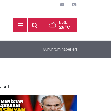
Muğla
26 °C
inden
16:32
Basketbol Süper Ligi’nde yeni sezonun fikstür k
Günün tüm
haberleri
yaset