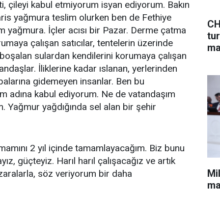
ti, çileyi kabul etmiyorum isyan ediyorum. Bakın
is yağmura teslim olurken ben de Fethiye
CH
m yağmura. İçler acısı bir Pazar. Derme çatma
tu
rumaya çalışan satıcılar, tentelerin üzerinde
ma
e boşalan sulardan kendilerini korumaya çalışan
andaşlar. İliklerine kadar ıslanan, yerlerinden
balarına gidemeyen insanlar. Ben bu
im adına kabul ediyorum. Ne de vatandaşım
. Yağmur yağdığında sel alan bir şehir
amamını 2 yıl içinde tamamlayacağım. Biz bunu
yız, güçteyiz. Harıl harıl çalışacağız ve artık
Milletve
aralarla, söz veriyorum bir daha
ma