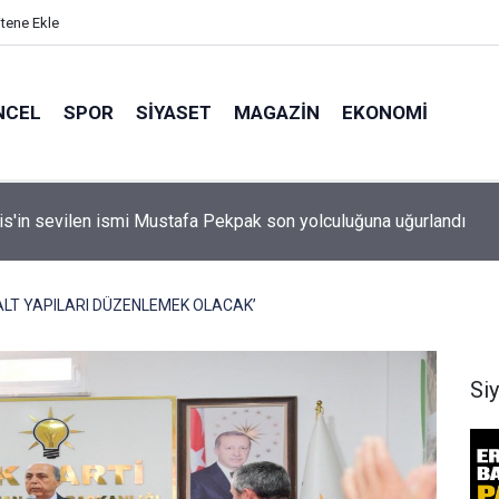
itene Ekle
NCEL
SPOR
SIYASET
MAGAZIN
EKONOMI
idan: "Körfez'de devam eden savaş dikkatimizi Filistin meseles
ı"
M ALT YAPILARI DÜZENLEMEK OLACAK’
Si