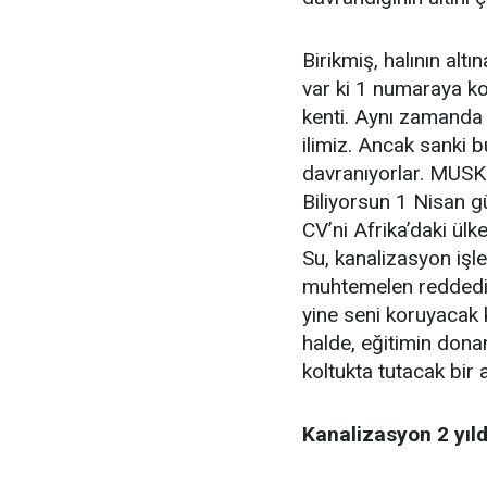
Birikmiş, halının al
var ki 1 numaraya ko
kenti. Aynı zamanda 
ilimiz. Ancak sanki 
davranıyorlar. MUSKİ
Biliyorsun 1 Nisan gü
CV’ni Afrika’daki ülk
Su, kanalizasyon işler
muhtemelen reddedili
yine seni koruyacak 
halde, eğitimin don
koltukta tutacak bir
Kanalizasyon 2 yıl