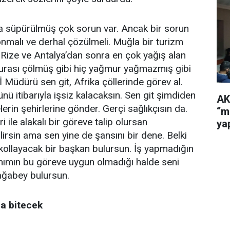
tına süpürülmüş çok sorun var. Ancak bir sorun
nmalı ve derhal çözülmeli. Muğla bir turizm
Rize ve Antalya’dan sonra en çok yağış alan
burası çölmüş gibi hiç yağmur yağmazmış gibi
 Müdürü sen git, Afrika çöllerinde görev al.
nü itibarıyla işsiz kalacaksın. Sen git şimdiden
AK
elerin şehirlerine gönder. Gerçi sağlıkçısın da.
“m
i ile alakalı bir göreve talip olursan
ya
rsin ama sen yine de şansını bir dene. Belki
kollayacak bir başkan bulursun. İş yapmadığın
anımın bu göreve uygun olmadığı halde seni
 ağabey bulursun.
da bitecek