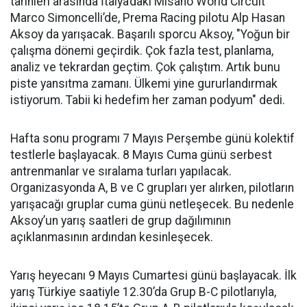
tarihleri arasında İtalya’daki Misano World Circuit
Marco Simoncelli’de, Prema Racing pilotu Alp Hasan
Aksoy da yarışacak. Başarılı sporcu Aksoy, "Yoğun bir
çalışma dönemi geçirdik. Çok fazla test, planlama,
analiz ve tekrardan geçtim. Çok çalıştım. Artık bunu
piste yansıtma zamanı. Ülkemi yine gururlandırmak
istiyorum. Tabii ki hedefim her zaman podyum" dedi.
Hafta sonu programı 7 Mayıs Perşembe günü kolektif
testlerle başlayacak. 8 Mayıs Cuma günü serbest
antrenmanlar ve sıralama turları yapılacak.
Organizasyonda A, B ve C grupları yer alırken, pilotların
yarışacağı gruplar cuma günü netleşecek. Bu nedenle
Aksoy’un yarış saatleri de grup dağılımının
açıklanmasının ardından kesinleşecek.
Yarış heyecanı 9 Mayıs Cumartesi günü başlayacak. İlk
yarış Türkiye saatiyle 12.30’da Grup B-C pilotlarıyla,