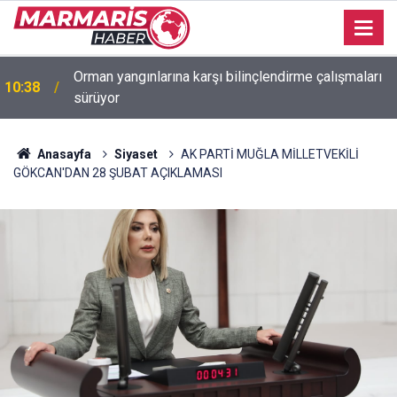
Orman yangınlarına karşı bilinçlendirme çalışmaları
10:38
sürüyor
16:20
Marmaris’te ters yön tehlikesi kask kamerasında
Anasayfa
Siyaset
AK PARTİ MUĞLA MİLLETVEKİLİ
GÖKCAN'DAN 28 ŞUBAT AÇIKLAMASI